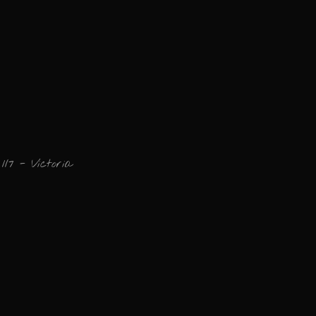
1/7 - Victoria
Ajouter un commen
Email
Nom